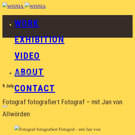
WORK
This content is © 2019 by WISNIA Photography | All rights reserved.
EXHIBITION
VIDEO
ABOUT
Allgemein
CONTACT
9 July
Fotograf fotografiert Fotograf – mit Jan von
Allwörden