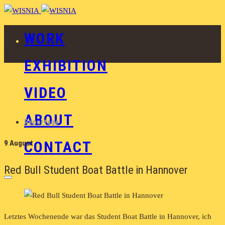
WORK
This content is © 2019 by WISNIA Photography | All rights reserved.
EXHIBITION
VIDEO
ABOUT
Reportage
CONTACT
9 August
Red Bull Student Boat Battle in Hannover
Letztes Wochenende war das Student Boat Battle in Hannover, ich